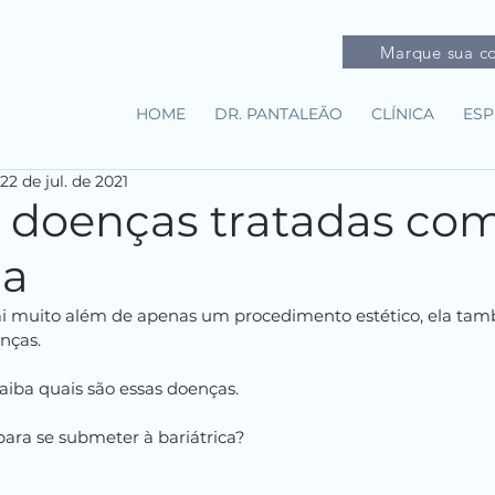
Marque sua co
HOME
DR. PANTALEÃO
CLÍNICA
ESP
22 de jul. de 2021
e doenças tratadas co
ca
 vai muito além de apenas um procedimento estético, ela ta
nças.
saiba quais são essas doenças.
para se submeter à bariátrica?