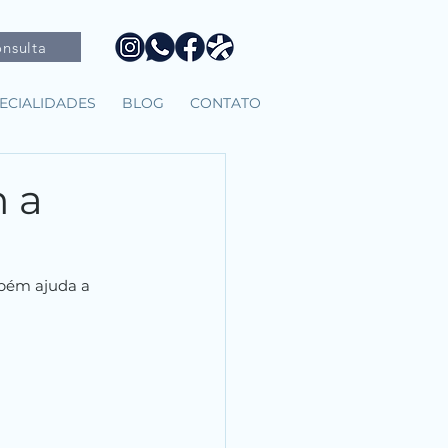
nsulta
ECIALIDADES
BLOG
CONTATO
m a
mbém ajuda a 