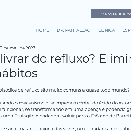
Marque sua co
HOME
DR. PANTALEÃO
CLÍNICA
ESP
3 de mai. de 2023
livrar do refluxo? Elim
hábitos
episódios de refluxo são muito comuns a quase todo mundo?
uando o mecanismo que impede o conteúdo ácido do estôma
e funcionar, se transformando em uma doença e podendo ge
o uma Esofagite e podendo evoluir para o Esôfago de Barret
ecessária, mas, na maioria das vezes, uma mudança nos hábit