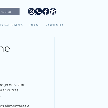
nsulta
ECIALIDADES
BLOG
CONTATO
ine
go de voltar 
rar outras 
t
os alimentares é 