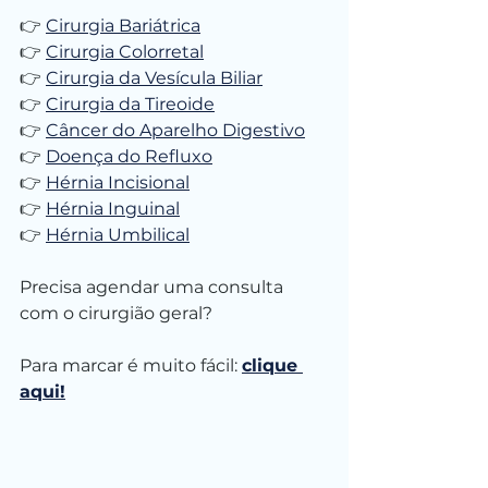
👉 
Cirurgia Bariátrica
👉 
Cirurgia Colorretal
👉 
Cirurgia da Vesícula Biliar
👉 
Cirurgia da Tireoide
👉 
Câncer do Aparelho Digestivo
👉 
Doença do Refluxo
👉 
Hérnia Incisional
👉 
Hérnia Inguinal
👉 
Hérnia Umbilical
Precisa agendar uma consulta 
com o cirurgião geral?
⠀
Para marcar é muito fácil: 
clique 
aqui!