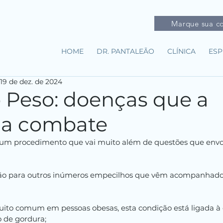
Marque sua co
HOME
DR. PANTALEÃO
CLÍNICA
ESP
19 de dez. de 2024
 Peso: doenças que a
ica combate
 é um procedimento que vai muito além de questões que envo
ução para outros inúmeros empecilhos que vêm acompanhado
uito comum em pessoas obesas, esta condição está ligada à
o de gordura;