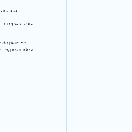
cardíaca;
 uma opção para 
o do peso do 
ente, podendo a 