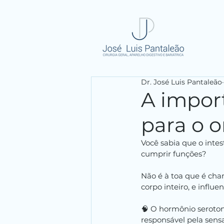
Dr. José Luis Pantaleão
A import
para o 
Você sabia que o inte
cumprir funções?
Não é à toa que é cha
corpo inteiro, e influen
🧠 O hormônio seroton
responsável pela sensa