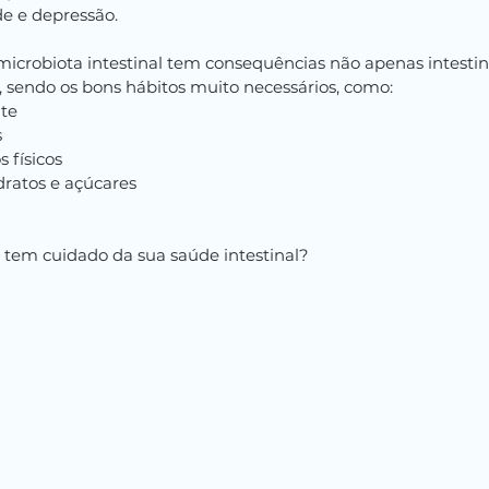
e e depressão.
 microbiota intestinal tem consequências não apenas intestin
sendo os bons hábitos muito necessários, como:
nte
s
s físicos
dratos e açúcares
ê tem cuidado da sua saúde intestinal?