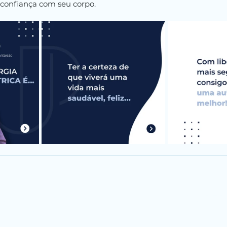
confiança com seu corpo.
rurgião do Aparelho
MINHAS RED
trica e Metabólica
@dr.josepan