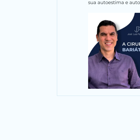
sua autoestima e auto
Dr. José Pantaleão - Ci
Digestivo Cirurgia Bariá