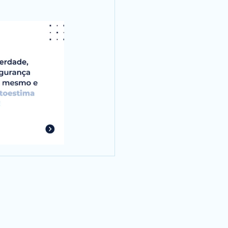
ES SOCIAIS
taleao